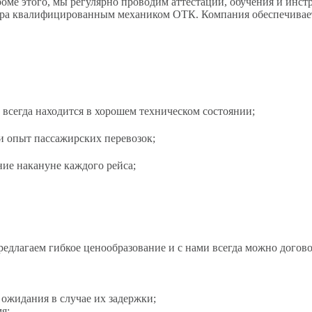
оме этого, мы регулярно проводим аттестации, обучения и инст
отра квалифицированным механиком ОТК. Компания обеспечивает
 всегда находится в хорошем техническом состоянии;
и опыт пассажирских перевозок;
ние накануне каждого рейса;
едлагаем гибкое ценообразование и с нами всегда можно догово
 ожидания в случае их задержки;
я;