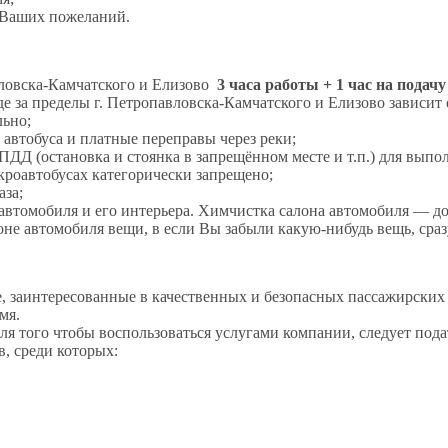
 Ваших пожеланий.
вловска-Камчатского и Елизово
3 часа работы + 1 час на подачу
 за пределы г. Петропавловска-Камчатского и Елизово зависит 
льно;
 автобуса и платные переправы через реки;
ПДД (остановка и стоянка в запрещённом месте и т.п.) для выпол
кроавтобусах категорически запрещено;
аза;
автомобиля и его интерьера. Химчистка салона автомобиля — дол
оне автомобиля вещи, в если Вы забыли какую-нибудь вещь, сра
, заинтересованные в качественных и безопасных пассажирских 
мя.
я того чтобы воспользоваться услугами компании, следует подат
в, среди которых: