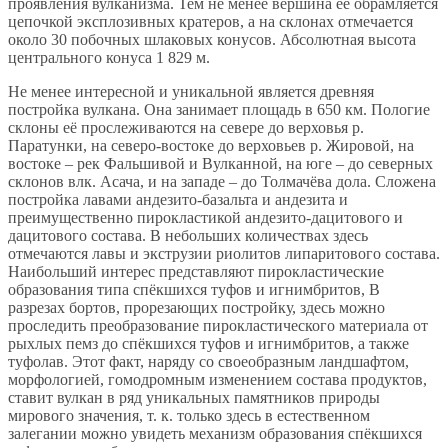
проявления вулканизма. Тем не менее вершина её обрамляется
цепочкой эксплозивных кратеров, а на склонах отмечается
около 30 побочных шлаковых конусов. Абсолютная высота
центрального конуса 1 829 м.
Не менее интересной и уникальной является древняя
постройка вулкана. Она занимает площадь в 650 км. Пологие
склоны её прослеживаются на севере до верховья р.
Паратунки, на северо-востоке до верховьев р. Жировой, на
востоке – рек Фальшивой и Вулканной, на юге – до северных
склонов влк. Асача, и на западе – до Толмачёва дола. Сложена
постройка лавами андезито-базальта и андезита и
преимущественно пирокластикой андезито-дацитового и
дацитового состава. В небольших количествах здесь
отмечаются лавы и экструзии риолитов липаритового состава.
Наибольший интерес представляют пирокластические
образования типа спёкшихся туфов и игнимбритов, В
разрезах бортов, прорезающих постройку, здесь можно
проследить преобразование пирокластического материала от
рыхлых пемз до спёкшихся туфов и игнимбритов, а также
туфолав. Этот факт, наряду со своеобразным ландшафтом,
морфологией, гомодромным изменением состава продуктов,
ставит вулкан в ряд уникальных памятников природы
мирового значения, т. к. только здесь в естественном
залегании можно увидеть механизм образования спёкшихся