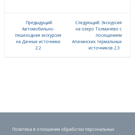
Навигация
Предыдущая
Следующая
Предыдущий:
Следующий:
Экскурсия
по
запись:
запись:
Автомобильно-
на озеро Толмачёво с
пешеходная экскурсия
посещением
записям
на Дачные источники
Апачинских термальных
2.2
источников 2.3
Политика в отношении обработки персональных